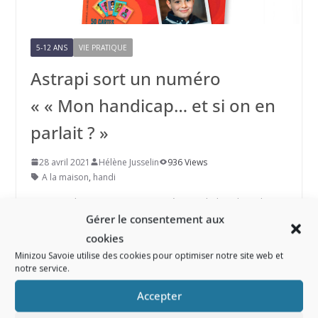
5-12 ANS
VIE PRATIQUE
Astrapi sort un numéro
« « Mon handicap… et si on en
parlait ? »
28 avril 2021
Hélène Jusselin
936 Views
A la maison
,
handi
Le journal Astrapi sort un numéro sur le handicap le 12
Gérer le consentement aux
mai 2021.
cookies
Read More
Minizou Savoie utilise des cookies pour optimiser notre site web et
notre service.
Accepter