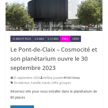
12 ANS ET PLUS
2-4 ANS
5-12 ANS
EVEIL
ISÈRE
Le Pont-de-Claix – Cosmocité et
son planétarium ouvre le 30
septembre 2023
25 septembre 2023
Hélène Jusselin
560 Views
En intérieur
,
Famille
,
handi
,
Offre groupes
Réservez vite pour vous installer dans le planétarium de
80 places