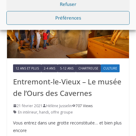
Refuser
Préférences
12 ANS ET PLUS
2-4 ANS
5-12 ANS
CHARTREUSE
CULTURE
Entremont-le-Vieux – Le musée
de l’Ours des Cavernes
21 février 2021
Hélène Jusselin
707 Views
En intérieur
,
handi
,
offre groupe
Vous entrez dans une grotte reconstituée… et bien plus
encore