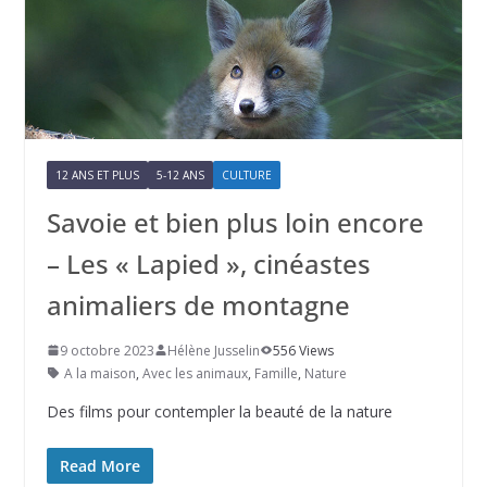
12 ANS ET PLUS
5-12 ANS
CULTURE
Savoie et bien plus loin encore
– Les « Lapied », cinéastes
animaliers de montagne
9 octobre 2023
Hélène Jusselin
556 Views
A la maison
,
Avec les animaux
,
Famille
,
Nature
Des films pour contempler la beauté de la nature
Read More