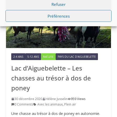
Refuser
Préférences
2-4 ANS
5-12 ANS
NATURE
PAYS DU LAC D'AIGUEBELETTE
Lac d’Aiguebelette – Les
chasses au trésor à dos de
poney
30 décembre 2020
Hélène Jusselin
959 Views
0 Comments
Avec les animaux
,
Plein air
Une chasse au trésor à dos de poney en autonomie.