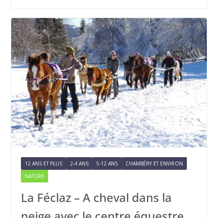
12 ANS ET PLUS
2-4 ANS
5-12 ANS
CHAMBÉRY ET ENVIRON
NATURE
La Féclaz – A cheval dans la
neige avec le centre équestre