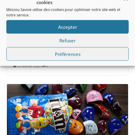
cookies
Minizou Savoie utilise des cookies pour optimiser notre site web et
notre service.
Accepter
Refuser
Anniversaire – Seb en Fête, créateur
d’événement
Préférences
12 février 2021
0