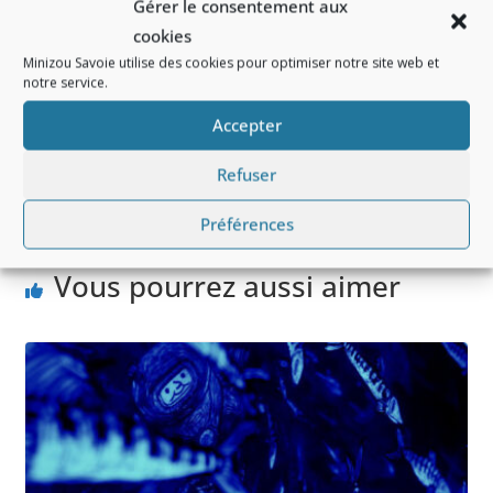
Gérer le consentement aux
cookies
Prix de vente conseillé : 12,99 €
Minizou Savoie utilise des cookies pour optimiser notre site web et
notre service.
Illustratrice – Elise Gravel, artiste qui lutte contre le
Accepter
s stéréotypes
Refuser
Biicou, site d’équipement de puériculture reconditi
onné
Préférences
Vous pourrez aussi aimer