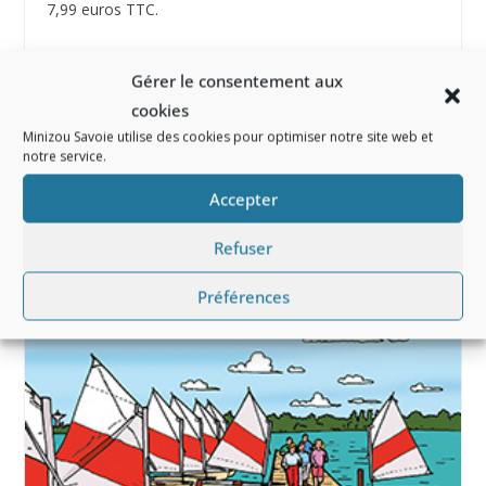
7,99 euros TTC.
https://www.parentepuise.com/
Gérer le consentement aux
cookies
Album jeunesse – « Va-t-en, va-t-en, chagrin ! »
Minizou Savoie utilise des cookies pour optimiser notre site web et
notre service.
Carole naturelle : des décorations made in Savoie !
Accepter
Vous pourrez aussi aimer
Refuser
Préférences