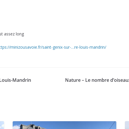
est assez long
ttps://minizousavoie.fr/
saint-genix-sur-…re-louis-mandrin
/
‎
 Louis-Mandrin
Nature – Le nombre d’oisea