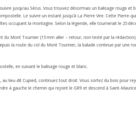
ursuivre jusqu’au Sérus. Vous trouvez désormais un balisage rouge et b
mpostelle. Le suivre un instant jusqu’à La Pierre Vire. Cette Pierre-qui-
eltes occupant la montagne. Selon la légende, elle tournerait le 25 dé
t du Mont Tournier (15 mm aller – retour, non testé par la rédaction
 Depuis la route du col du Mont Tournier, la balade continue par une r
stelle, en suivant le balisage rouge et blanc.
ller, au lieu-dit Cupied, continuez tout droit. Vous sortez du bois pour
endre à gauche le chemin qui rejoint le GR9 et descend à Saint-Mauric