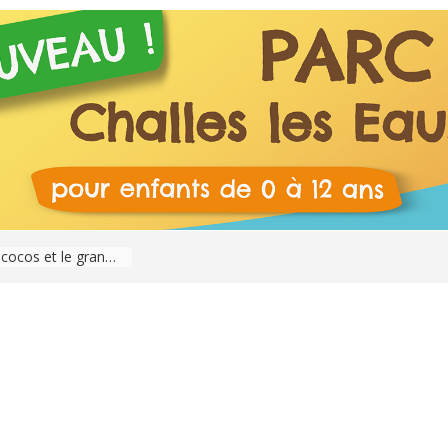
Savoie : Les « Rendez-vous nature » se passent de mars à octobre 2026