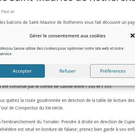
,
Plein air
de des balcons de Saint-Maurice de Rotherens vous fait découvrir un pa
 Rhône et la basse vallée du Guiers. La balade est relativement ens
Gérer le consentement aux cookies
Minizou Savoie utilise des cookies pour optimiser notre site web et notre
service.
 L’altitude de départ est de 640 m.
Accepter
Refuser
Préférences
part en petite descente derrière l’église. Il vous mène jusqu’aux ruine
a été construit par le comte de Savoie entre 1 343 et 1 359.
s quittez la route goudronnée en direction de la table de lecture des
Tour de Conspectus du XIe siècle.
 l’embranchement du Terrailer. Prendre à droite en direction de Cupie
belvédère est situé en bordure de falaise ; prenez bien garde à vos enf