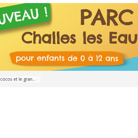
Savoie : Les « Rendez-vous nature » se passent de mars à octobre 2026
Album jeunesse – « Les makis cocos et le grand méchant Kroktou »