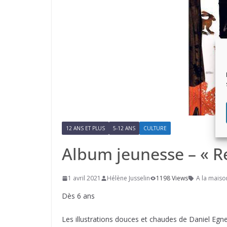
12 ANS ET PLUS
5-12 ANS
CULTURE
Album jeunesse – « R
1 avril 2021
Hélène Jusselin
1198 Views
A la maiso
Dès 6 ans
Les illustrations douces et chaudes de Daniel Egne