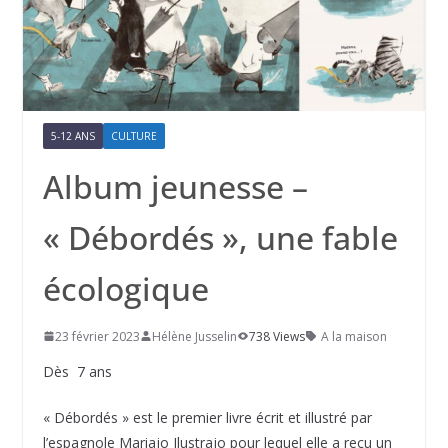
5-12 ANS
CULTURE
Album jeunesse –
« Débordés », une fable
écologique
23 février 2023
Hélène Jusselin
738 Views
A la maison
Dès 7 ans
« Débordés » est le premier livre écrit et illustré par
l’espagnole Mariajo Ilustrajo pour lequel elle a reçu un