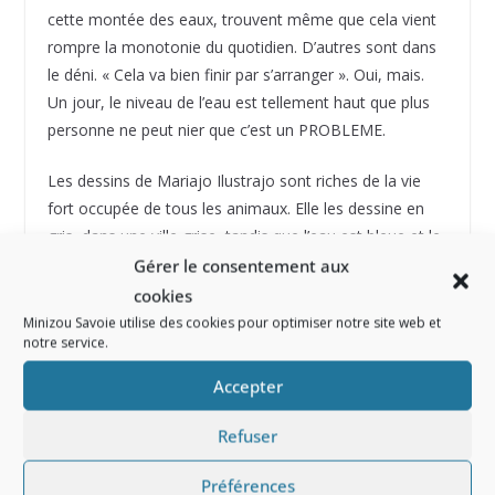
cette montée des eaux, trouvent même que cela vient
rompre la monotonie du quotidien. D’autres sont dans
le déni. « Cela va bien finir par s’arranger ». Oui, mais.
Un jour, le niveau de l’eau est tellement haut que plus
personne ne peut nier que c’est un PROBLEME.
Les dessins de Mariajo Ilustrajo sont riches de la vie
fort occupée de tous les animaux. Elle les dessine en
gris, dans une ville grise, tandis que l’eau est bleue et le
niveau monte au fil des pages pour envahir toutes les
Gérer le consentement aux
pages ! Le texte est organisé en deux parties. L’une
cookies
raconte l’histoire. L’autre, comme des bulles de bande-
Minizou Savoie utilise des cookies pour optimiser notre site web et
notre service.
dessinée, fait parler les personnages. Les deux
s’opposent discrètement. Le premier décrit la situation
Accepter
et souligne sa gravité. Le second témoigne de la
frivolité et de l’inconstance des personnages. Un jour
Refuser
pourtant, il faut affronter le problème ! Et la solution ne
viendra que si tous, décident ENSEMBLE, de la trouver.
Préférences